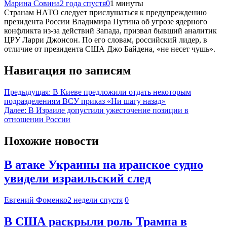
Марина Совина
2 года спустя
0
1 минуты
Странам НАТО следует прислушаться к предупреждению
президента России Владимира Путина об угрозе ядерного
конфликта из-за действий Запада, призвал бывший аналитик
ЦРУ Ларри Джонсон. По его словам, российский лидер, в
отличие от президента США Джо Байдена, «не несет чушь».
Навигация по записям
Предыдущая:
В Киеве предложили отдать некоторым
подразделениям ВСУ приказ «Ни шагу назад»
Далее:
В Израиле допустили ужесточение позиции в
отношении России
Похожие новости
В атаке Украины на иранское судно
увидели израильский след
Евгений Фоменко
2 недели спустя
0
В США раскрыли роль Трампа в