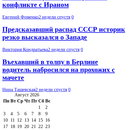
конфликте с Ираном
Евгений Фоменко
2 недели спустя
0
Предсказавший распад СССР историк
резко высказался о Западе
Виктория Кондратьева
2 недели спустя
0
Въехавший в толпу в Берлине
водитель набросился на прохожих с
мачете
Нина Ташевская
2 недели спустя
0
Август 2026
Пн
Вт
Ср
Чт
Пт
Сб
Вс
1
2
3
4
5
6
7
8
9
10
11
12
13
14
15
16
17
18
19
20
21
22
23