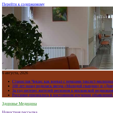
Перейти к содержимому
6 августа, 2026
Станислав Чекан: как воевал с немцами таксист-милици
100 лет назад родилась звезда «Молодой гвардии» и «Де
За год интерес жителей регионов к московской недвижим
Россияне признались в постоянном изучении объявлений
Здоровье Медицина
Новостная рассылка