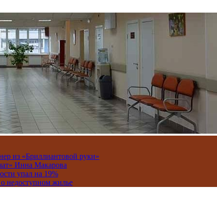
онер из «Бриллиантовой руки»
вчат» Инна Макарова
ости упал на 19%
 о недоступном жилье