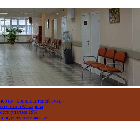
онер из «Бриллиантовой руки»
вчат» Инна Макарова
ости упал на 19%
 о недоступном жилье