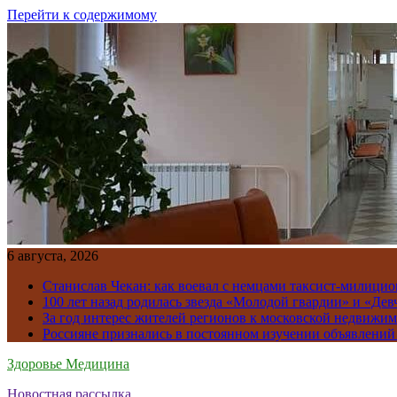
Перейти к содержимому
6 августа, 2026
Станислав Чекан: как воевал с немцами таксист-милици
100 лет назад родилась звезда «Молодой гвардии» и «Де
За год интерес жителей регионов к московской недвижим
Россияне признались в постоянном изучении объявлений
Здоровье Медицина
Новостная рассылка