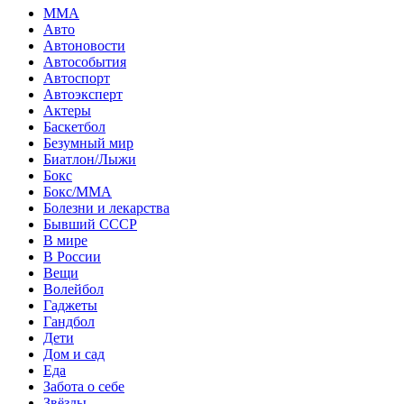
MMA
Авто
Автоновости
Автособытия
Автоспорт
Автоэксперт
Актеры
Баскетбол
Безумный мир
Биатлон/Лыжи
Бокс
Бокс/MMA
Болезни и лекарства
Бывший СССР
В мире
В России
Вещи
Волейбол
Гаджеты
Гандбол
Дети
Дом и сад
Еда
Забота о себе
Звёзды