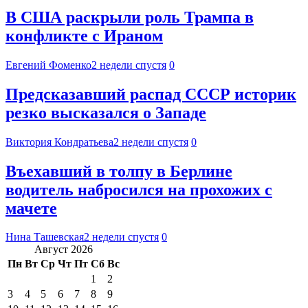
В США раскрыли роль Трампа в
конфликте с Ираном
Евгений Фоменко
2 недели спустя
0
Предсказавший распад СССР историк
резко высказался о Западе
Виктория Кондратьева
2 недели спустя
0
Въехавший в толпу в Берлине
водитель набросился на прохожих с
мачете
Нина Ташевская
2 недели спустя
0
Август 2026
Пн
Вт
Ср
Чт
Пт
Сб
Вс
1
2
3
4
5
6
7
8
9