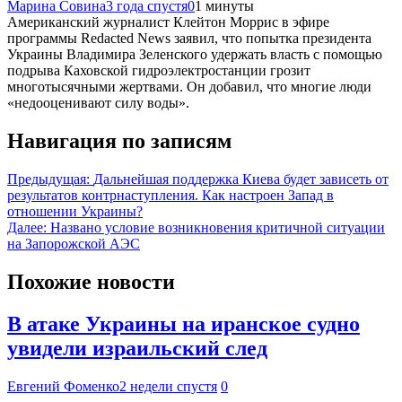
Марина Совина
3 года спустя
0
1 минуты
Американский журналист Клейтон Моррис в эфире
программы Redacted News заявил, что попытка президента
Украины Владимира Зеленского удержать власть с помощью
подрыва Каховской гидроэлектростанции грозит
многотысячными жертвами. Он добавил, что многие люди
«недооценивают силу воды».
Навигация по записям
Предыдущая:
Дальнейшая поддержка Киева будет зависеть от
результатов контрнаступления. Как настроен Запад в
отношении Украины?
Далее:
Названо условие возникновения критичной ситуации
на Запорожской АЭС
Похожие новости
В атаке Украины на иранское судно
увидели израильский след
Евгений Фоменко
2 недели спустя
0