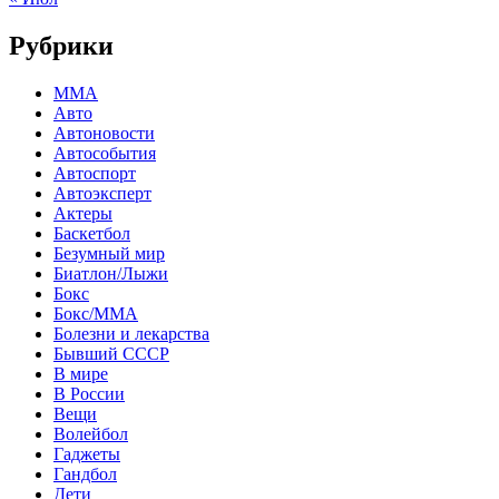
Рубрики
MMA
Авто
Автоновости
Автособытия
Автоспорт
Автоэксперт
Актеры
Баскетбол
Безумный мир
Биатлон/Лыжи
Бокс
Бокс/MMA
Болезни и лекарства
Бывший СССР
В мире
В России
Вещи
Волейбол
Гаджеты
Гандбол
Дети