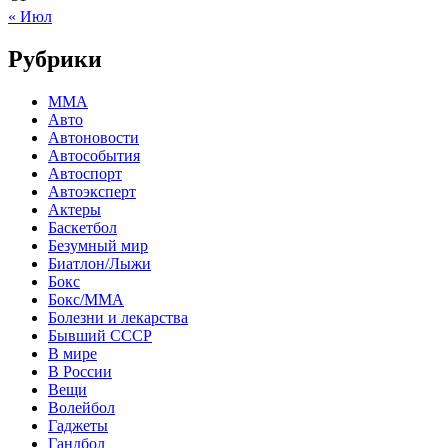
« Июл
Рубрики
MMA
Авто
Автоновости
Автособытия
Автоспорт
Автоэксперт
Актеры
Баскетбол
Безумный мир
Биатлон/Лыжи
Бокс
Бокс/MMA
Болезни и лекарства
Бывший СССР
В мире
В России
Вещи
Волейбол
Гаджеты
Гандбол