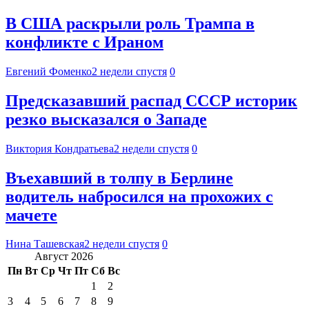
В США раскрыли роль Трампа в
конфликте с Ираном
Евгений Фоменко
2 недели спустя
0
Предсказавший распад СССР историк
резко высказался о Западе
Виктория Кондратьева
2 недели спустя
0
Въехавший в толпу в Берлине
водитель набросился на прохожих с
мачете
Нина Ташевская
2 недели спустя
0
Август 2026
Пн
Вт
Ср
Чт
Пт
Сб
Вс
1
2
3
4
5
6
7
8
9