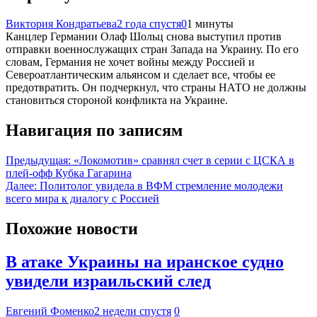
Виктория Кондратьева
2 года спустя
0
1 минуты
Канцлер Германии Олаф Шольц снова выступил против
отправки военнослужащих стран Запада на Украину. По его
словам, Германия не хочет войны между Россией и
Североатлантическим альянсом и сделает все, чтобы ее
предотвратить. Он подчеркнул, что страны НАТО не должны
становиться стороной конфликта на Украине.
Навигация по записям
Предыдущая:
«Локомотив» сравнял счет в серии с ЦСКА в
плей-офф Кубка Гагарина
Далее:
Политолог увидела в ВФМ стремление молодежи
всего мира к диалогу с Россией
Похожие новости
В атаке Украины на иранское судно
увидели израильский след
Евгений Фоменко
2 недели спустя
0