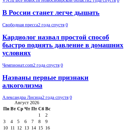
VN.ru Все новости Новосибирской области
2 года спустя
0
В России станет легче дышать
Свободная пресса
2 года спустя
0
Кардиолог назвал простой способ
быстро поднять давление в домашних
условиях
Чемпионат.com
2 года спустя
0
Названы первые признаки
алкоголизма
Александра Лисица
2 года спустя
0
Август 2026
Пн
Вт
Ср
Чт
Пт
Сб
Вс
1
2
3
4
5
6
7
8
9
10
11
12
13
14
15
16