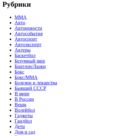
Рубрики
MMA
Авто
Автоновости
Автособытия
Автоспорт
Автоэксперт
Актеры
Баскетбол
Безумный мир
Биатлон/Лыжи
Бокс
Бокс/MMA
Болезни и лекарства
Бывший СССР
В мире
В России
Вещи
Волейбол
Гаджеты
Гандбол
Дети
Дом и сад