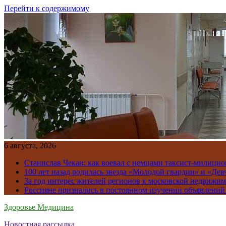
Перейти к содержимому
6 августа, 2026
Станислав Чекан: как воевал с немцами таксист-милици
100 лет назад родилась звезда «Молодой гвардии» и «Де
За год интерес жителей регионов к московской недвижим
Россияне признались в постоянном изучении объявлений
Здоровье Медицина
Новостная рассылка