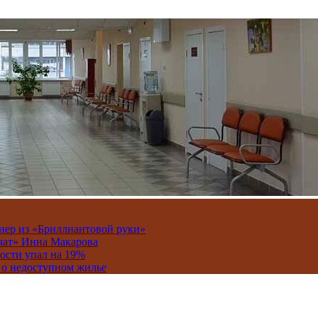
онер из «Бриллиантовой руки»
вчат» Инна Макарова
ости упал на 19%
 о недоступном жилье