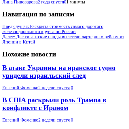
Лина Пивоварова
2 года спустя
0
1 минуты
Навигация по записям
Предыдущая:
Раскрыта стоимость самого дорогого
железнодорожного круиза по России
Далее:
Две гигантские панды вылетели чартерным рейсом из
Японии в Китай
Похожие новости
В атаке Украины на иранское судно
увидели израильский след
Евгений Фоменко
2 недели спустя
0
В США раскрыли роль Трампа в
конфликте с Ираном
Евгений Фоменко
2 недели спустя
0