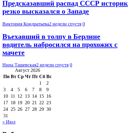
Предсказавший распад СССР историк
резко высказался о Западе
Виктория Кондратьева
2 недели спустя
0
Въехавший в толпу в Берлине
водитель набросился на прохожих с
мачете
Нина Ташевская
2 недели спустя
0
Август 2026
Пн
Вт
Ср
Чт
Пт
Сб
Вс
1
2
3
4
5
6
7
8
9
10
11
12
13
14
15
16
17
18
19
20
21
22
23
24
25
26
27
28
29
30
31
« Июл