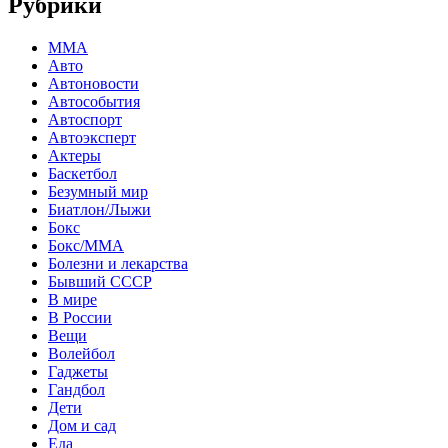
Рубрики
MMA
Авто
Автоновости
Автособытия
Автоспорт
Автоэксперт
Актеры
Баскетбол
Безумный мир
Биатлон/Лыжи
Бокс
Бокс/MMA
Болезни и лекарства
Бывший СССР
В мире
В России
Вещи
Волейбол
Гаджеты
Гандбол
Дети
Дом и сад
Еда