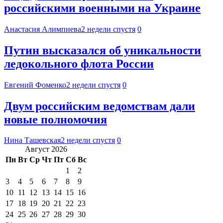
российскими военными на Украине
Анастасия Алимпиева
2 недели спустя
0
Путин высказался об уникальности
ледокольного флота России
Евгений Фоменко
2 недели спустя
0
Двум российским ведомствам дали
новые полномочия
Нина Ташевская
2 недели спустя
0
Август 2026
Пн
Вт
Ср
Чт
Пт
Сб
Вс
1
2
3
4
5
6
7
8
9
10
11
12
13
14
15
16
17
18
19
20
21
22
23
24
25
26
27
28
29
30