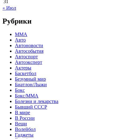
31
« Июл
Рубрики
MMA
Авто
Автоновости
Автособытия
Автоспорт
Автоэксперт
Актеры
Баскетбол
Безумный мир
Биатлон/Лыжи
Бокс
Бокс/MMA
Болезни и лекарства
Бывший СССР
В мире
В России
Вещи
Волейбол
Гаджеты