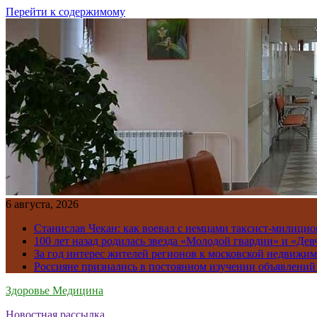
Перейти к содержимому
6 августа, 2026
Станислав Чекан: как воевал с немцами таксист-милици
100 лет назад родилась звезда «Молодой гвардии» и «Де
За год интерес жителей регионов к московской недвижим
Россияне признались в постоянном изучении объявлений
Здоровье Медицина
Новостная рассылка