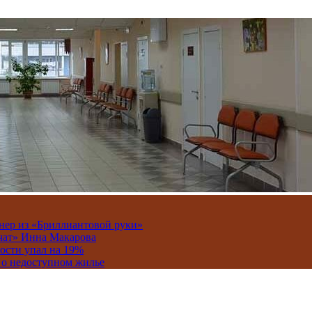
онер из «Бриллиантовой руки»
вчат» Инна Макарова
ости упал на 19%
 о недоступном жилье