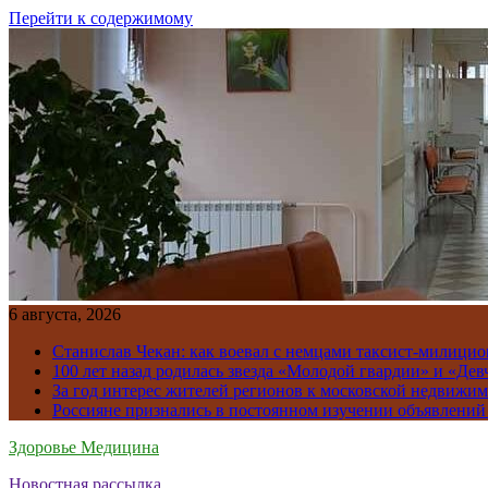
Перейти к содержимому
6 августа, 2026
Станислав Чекан: как воевал с немцами таксист-милици
100 лет назад родилась звезда «Молодой гвардии» и «Де
За год интерес жителей регионов к московской недвижим
Россияне признались в постоянном изучении объявлений
Здоровье Медицина
Новостная рассылка