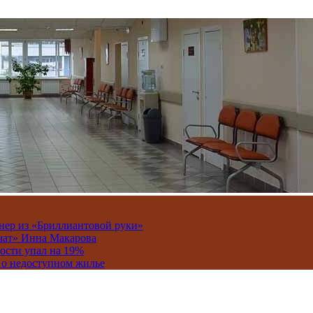
онер из «Бриллиантовой руки»
вчат» Инна Макарова
ости упал на 19%
 о недоступном жилье