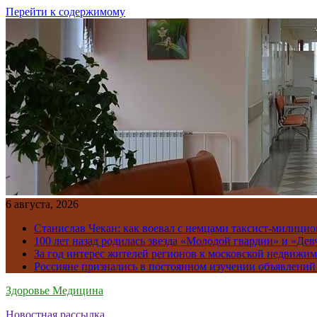
Перейти к содержимому
6 августа, 2026
Станислав Чекан: как воевал с немцами таксист-милици
100 лет назад родилась звезда «Молодой гвардии» и «Де
За год интерес жителей регионов к московской недвижим
Россияне признались в постоянном изучении объявлений
Здоровье Медицина
Новостная рассылка