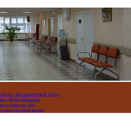
онер из «Бриллиантовой руки»
вчат» Инна Макарова
ости упал на 19%
 о недоступном жилье