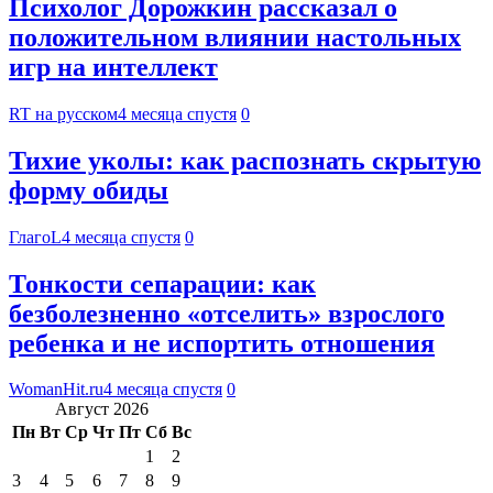
Психолог Дорожкин рассказал о
положительном влиянии настольных
игр на интеллект
RT на русском
4 месяца спустя
0
Тихие уколы: как распознать скрытую
форму обиды
ГлагоL
4 месяца спустя
0
Тонкости сепарации: как
безболезненно «отселить» взрослого
ребенка и не испортить отношения
WomanHit.ru
4 месяца спустя
0
Август 2026
Пн
Вт
Ср
Чт
Пт
Сб
Вс
1
2
3
4
5
6
7
8
9