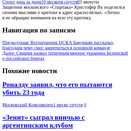
Спорт день за днем
10 месяцев спустя
0
1 минуты
Защитник московского «Спартака» Кристофер Ву поделился
своими мыслями о критике в адрес красно-белых. «Лично
я не обращаю внимания на всю эту критику.
Навигация по записям
Предыдущая:
Воспитанник ЦСКА Бандикян рассказал,
благодаря чему смог закрепиться в основной команде
Далее:
Свищев назвал типичным мнение украинки Белинской
о российских борцах
Похожие новости
Роналду заявил, что его пытаются
убить 23 года
Московский Комсомолец
1 месяц спустя
0
«Зенит» сыграл вничью с
аргентинским клубом