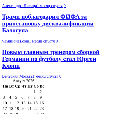
Александра Лисица
1 месяц спустя
0
Трамп поблагодарил ФИФА за
приостановку дисквалификации
Балогуна
Чемпионат.com
1 месяц спустя
0
Новым главным тренером сборной
Германии по футболу стал Юрген
Клопп
Вечерняя Москва
1 месяц спустя
0
Август 2026
Пн
Вт
Ср
Чт
Пт
Сб
Вс
1
2
3
4
5
6
7
8
9
10
11
12
13
14
15
16
17
18
19
20
21
22
23