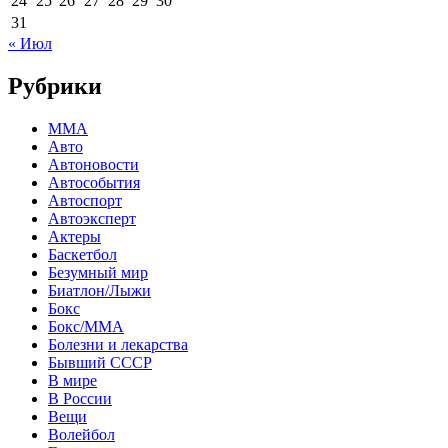
24
25
26
27
28
29
30
31
« Июл
Рубрики
MMA
Авто
Автоновости
Автособытия
Автоспорт
Автоэксперт
Актеры
Баскетбол
Безумный мир
Биатлон/Лыжи
Бокс
Бокс/MMA
Болезни и лекарства
Бывший СССР
В мире
В России
Вещи
Волейбол