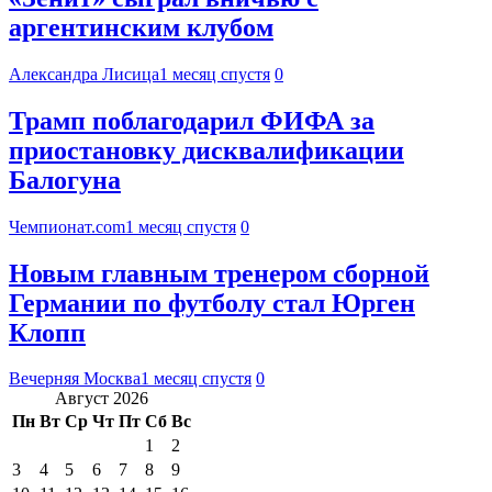
аргентинским клубом
Александра Лисица
1 месяц спустя
0
Трамп поблагодарил ФИФА за
приостановку дисквалификации
Балогуна
Чемпионат.com
1 месяц спустя
0
Новым главным тренером сборной
Германии по футболу стал Юрген
Клопп
Вечерняя Москва
1 месяц спустя
0
Август 2026
Пн
Вт
Ср
Чт
Пт
Сб
Вс
1
2
3
4
5
6
7
8
9