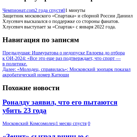
Чемпионат.com
2 года спустя
0
1 минуты
Защитник московского «Спартака» и сборной России Даниил
Хлусевич высказался о поддержке со стороны фанатов.
Хлусевич выступает за «Спартак» с января 2022 года.
Навигация по записям
Предыдущая:
Ишмуратова о недопуске Евлоева до отбора
к ОИ-2024: «Все это еще раз подтверждает, что спорт —
в политике.
Далее:
«Молодец, справилась»: Московский зоопарк показал
акробатический номер Катюши
Похожие новости
Роналду заявил, что его пытаются
убить 23 года
Московский Комсомолец
1 месяц спустя
0
«Зенит» сыграл вничью с