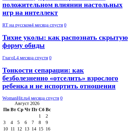
положительном влиянии настольных
игр на интеллект
RT на русском
4 месяца спустя
0
Тихие уколы: как распознать скрытую
форму обиды
ГлагоL
4 месяца спустя
0
Тонкости сепарации: как
безболезненно «отселить» взрослого
ребенка и не испортить отношения
WomanHit.ru
4 месяца спустя
0
Август 2026
Пн
Вт
Ср
Чт
Пт
Сб
Вс
1
2
3
4
5
6
7
8
9
10
11
12
13
14
15
16