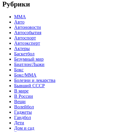
Рубрики
MMA
Авто
Автоновости
Автособытия
Автоспорт
Автоэксперт
Актеры
Баскетбол
Безумный мир
Биатлон/Лыжи
Бокс
Бокс/MMA
Болезни и лекарства
Бывший СССР
В мире
В России
Вещи
Волейбол
Гаджеты
Гандбол
Дети
Дом и сад