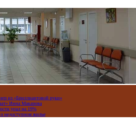
онер из «Бриллиантовой руки»
вчат» Инна Макарова
ости упал на 19%
 о недоступном жилье