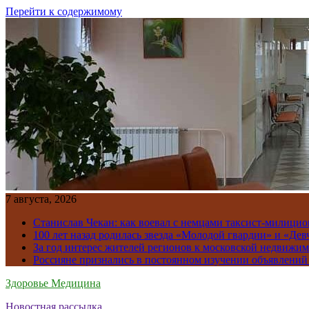
Перейти к содержимому
7 августа, 2026
Станислав Чекан: как воевал с немцами таксист-милици
100 лет назад родилась звезда «Молодой гвардии» и «Де
За год интерес жителей регионов к московской недвижим
Россияне признались в постоянном изучении объявлений
Здоровье Медицина
Новостная рассылка