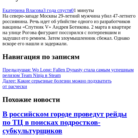
Екатерина Власова
3 года спустя
0
1 минуты
На северо-западе Москвы 29-летний мужчина убил 47-летнего
россиянина. Речь идет об убийстве одного из разработчиков
вакцины «Спутник V» Андрея Ботикова. 2 марта в квартире
на улице Рогова фигурант поссорился с потерпевшим и
задушил его ремнем. Затем злоумышленник сбежал. Однако
вскоре его нашли и задержали.
Навигация по записям
Предыдущая:
Wo Long: Fallen Dynasty стала самым успешным
релизом Team Ninja в Steam
Далее:
Какие серьезные болезни можно подхватить
от расчески
Похожие новости
В российском городе проведут рейды
по ТЦ в поисках подростков-
субкультурщиков