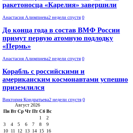
ракетоносца «Карелия» завершили
Анастасия Алимпиева
2 недели спустя
0
До конца года в состав ВМФ России
примут первую атомную подлодку
«Пермь»
Анастасия Алимпиева
2 недели спустя
0
Корабль с российскими и
американским космонавтами успешно
приземлился
Виктория Кондратьева
2 недели спустя
0
Август 2026
Пн
Вт
Ср
Чт
Пт
Сб
Вс
1
2
3
4
5
6
7
8
9
10
11
12
13
14
15
16