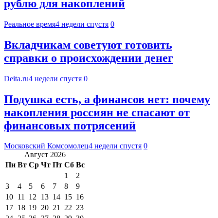
рублю для накоплений
Реальное время
4 недели спустя
0
Вкладчикам советуют готовить
справки о происхождении денег
Deita.ru
4 недели спустя
0
Подушка есть, а финансов нет: почему
накопления россиян не спасают от
финансовых потрясений
Московский Комсомолец
4 недели спустя
0
Август 2026
Пн
Вт
Ср
Чт
Пт
Сб
Вс
1
2
3
4
5
6
7
8
9
10
11
12
13
14
15
16
17
18
19
20
21
22
23