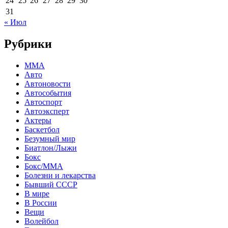
24
25
26
27
28
29
30
31
« Июл
Рубрики
MMA
Авто
Автоновости
Автособытия
Автоспорт
Автоэксперт
Актеры
Баскетбол
Безумный мир
Биатлон/Лыжи
Бокс
Бокс/MMA
Болезни и лекарства
Бывший СССР
В мире
В России
Вещи
Волейбол