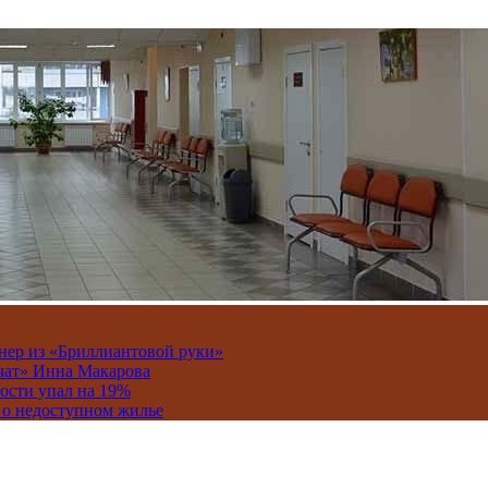
онер из «Бриллиантовой руки»
вчат» Инна Макарова
ости упал на 19%
 о недоступном жилье