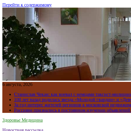
Перейти к содержимому
6 августа, 2026
Станислав Чекан: как воевал с немцами таксист-милици
100 лет назад родилась звезда «Молодой гвардии» и «Де
За год интерес жителей регионов к московской недвижим
Россияне признались в постоянном изучении объявлений
Здоровье Медицина
Новостная рассылка