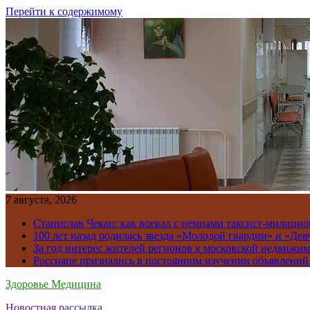
Перейти к содержимому
7 августа, 2026
Станислав Чекан: как воевал с немцами таксист-милици
100 лет назад родилась звезда «Молодой гвардии» и «Де
За год интерес жителей регионов к московской недвижим
Россияне признались в постоянном изучении объявлений
Здоровье Медицина
Новостная рассылка