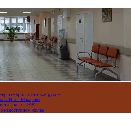
онер из «Бриллиантовой руки»
вчат» Инна Макарова
ости упал на 19%
 о недоступном жилье