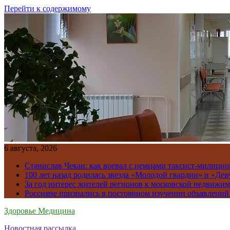
Перейти к содержимому
6 августа, 2026
Станислав Чекан: как воевал с немцами таксист-милици
100 лет назад родилась звезда «Молодой гвардии» и «Де
За год интерес жителей регионов к московской недвижим
Россияне признались в постоянном изучении объявлений
Здоровье Медицина
Новостная рассылка