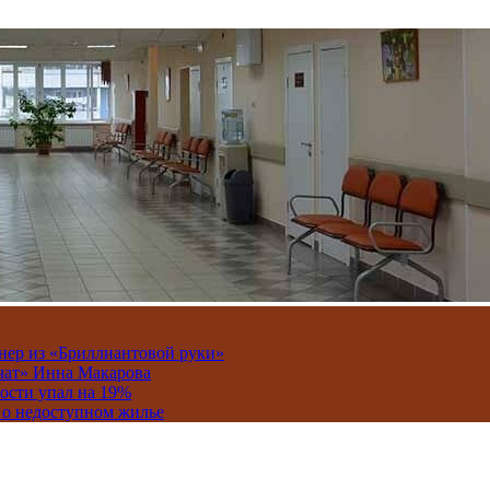
онер из «Бриллиантовой руки»
вчат» Инна Макарова
ости упал на 19%
 о недоступном жилье