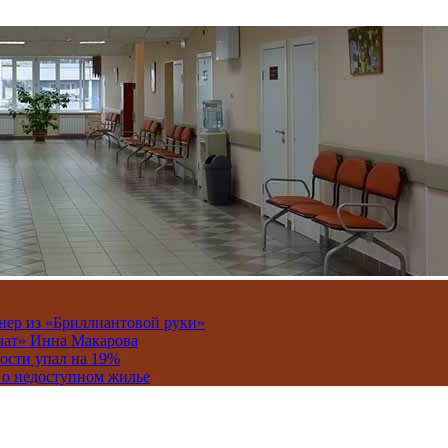
онер из «Бриллиантовой руки»
вчат» Инна Макарова
ости упал на 19%
 о недоступном жилье