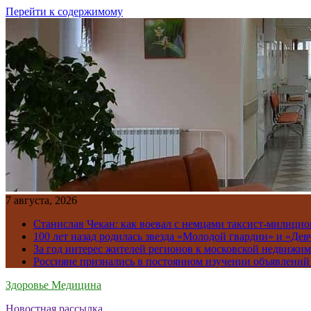
Перейти к содержимому
7 августа, 2026
Станислав Чекан: как воевал с немцами таксист-милици
100 лет назад родилась звезда «Молодой гвардии» и «Де
За год интерес жителей регионов к московской недвижим
Россияне признались в постоянном изучении объявлений
Здоровье Медицина
Новостная рассылка