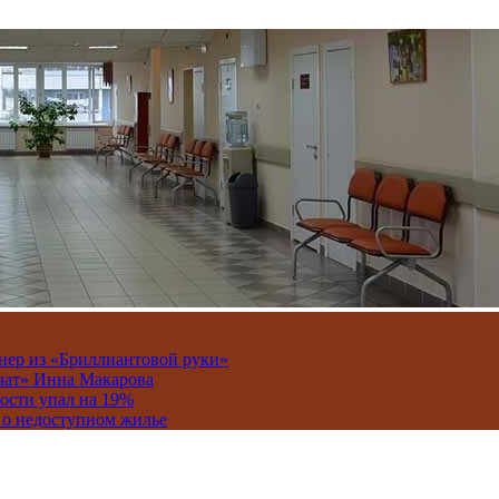
онер из «Бриллиантовой руки»
вчат» Инна Макарова
ости упал на 19%
 о недоступном жилье