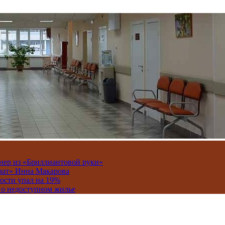
онер из «Бриллиантовой руки»
вчат» Инна Макарова
ости упал на 19%
 о недоступном жилье