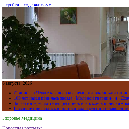
Перейти к содержимому
6 августа, 2026
Станислав Чекан: как воевал с немцами таксист-милици
100 лет назад родилась звезда «Молодой гвардии» и «Де
За год интерес жителей регионов к московской недвижим
Россияне признались в постоянном изучении объявлений
Здоровье Медицина
Новостная рассылка