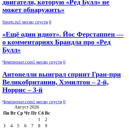
двигателя, которую «Ред Булл» не
может обнаружить»
Sports.ru
1 месяц спустя
0
«Ещё один идиот». Йос Ферстаппен —
о комментариях Брандла про «Ред
Булл»
Чемпионат.com
1 месяц спустя
0
Антонелли выиграл спринт Гран-при
Великобритании, Хэмилтон – 2-й,
Норрис – 3-й
Чемпионат.com
1 месяц спустя
0
Август 2026
Пн
Вт
Ср
Чт
Пт
Сб
Вс
1
2
3
4
5
6
7
8
9