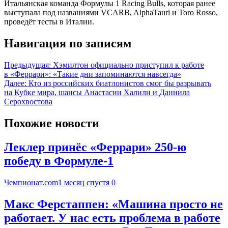
Итальянская команда Формулы 1 Racing Bulls, которая ранее
выступала под названиями VCARB, AlphaTauri и Toro Rosso,
проведёт тесты в Италии.
Навигация по записям
Предыдущая:
Хэмилтон официально приступил к работе
в «Феррари»: «Такие дни запоминаются навсегда»
Далее:
Кто из российских биатлонистов смог бы разрывать
на Кубке мира, шансы Анастасии Халили и Даниила
Серохвостова
Похожие новости
Леклер принёс «Феррари» 250-ю
победу в Формуле-1
Чемпионат.com
1 месяц спустя
0
Макс Ферстаппен: «Машина просто не
работает. У нас есть проблема в работе