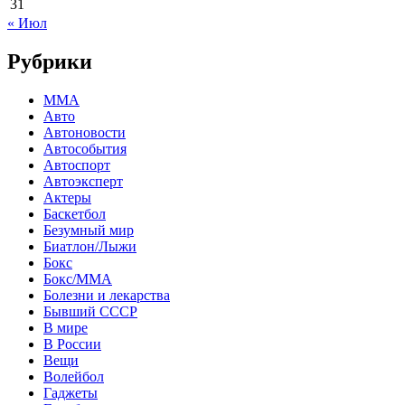
31
« Июл
Рубрики
MMA
Авто
Автоновости
Автособытия
Автоспорт
Автоэксперт
Актеры
Баскетбол
Безумный мир
Биатлон/Лыжи
Бокс
Бокс/MMA
Болезни и лекарства
Бывший СССР
В мире
В России
Вещи
Волейбол
Гаджеты