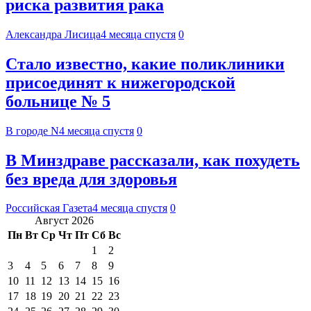
риска развития рака
Александра Лисица
4 месяца спустя
0
Стало известно, какие поликлиники
присоединят к нижегородской
больнице № 5
В городе N
4 месяца спустя
0
В Минздраве рассказали, как похудеть
без вреда для здоровья
Российская Газета
4 месяца спустя
0
Август 2026
Пн
Вт
Ср
Чт
Пт
Сб
Вс
1
2
3
4
5
6
7
8
9
10
11
12
13
14
15
16
17
18
19
20
21
22
23