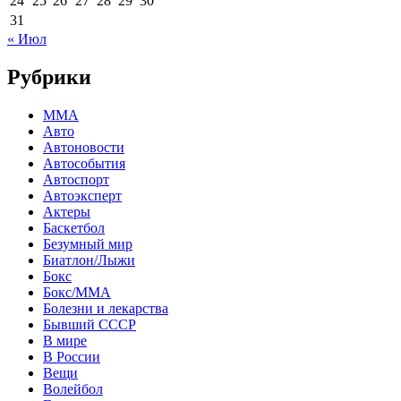
24
25
26
27
28
29
30
31
« Июл
Рубрики
MMA
Авто
Автоновости
Автособытия
Автоспорт
Автоэксперт
Актеры
Баскетбол
Безумный мир
Биатлон/Лыжи
Бокс
Бокс/MMA
Болезни и лекарства
Бывший СССР
В мире
В России
Вещи
Волейбол