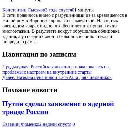
Константин Лысяков
3 года спустя
0
1 минуты
В сети появилось видео с разрушениями из-за врезавшегося в
жилой дом в Воронеже дрона со взрывчаткой. На снятых
очевидцем кадрах видно, что беспилотник попал в окно
многоэтажки. В результате вокруг обрушилась облицовка
здания, а у соседних окон и балконов выбило стекла и
повредило рамы.
Навигация по записям
Предыдущая:
Российская лыжница пожаловалась на
проблемы с настроем на внутренние старты
Далее:
Названа цена новой Lada Aura для чиновников
Похожие новости
Путин сделал заявление о ядерной
триаде России
Евгений Фоменко
2 недели спустя
0