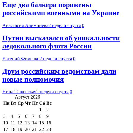
Еще два балкера поражены
российскими военными на Украине
Анастасия Алимпиева
2 недели спустя
0
Путин высказался об уникальности
ледокольного флота России
Евгений Фоменко
2 недели спустя
0
Двум российским ведомствам дали
новые полномочия
Нина Ташевская
2 недели спустя
0
Август 2026
Пн
Вт
Ср
Чт
Пт
Сб
Вс
1
2
3
4
5
6
7
8
9
10
11
12
13
14
15
16
17
18
19
20
21
22
23