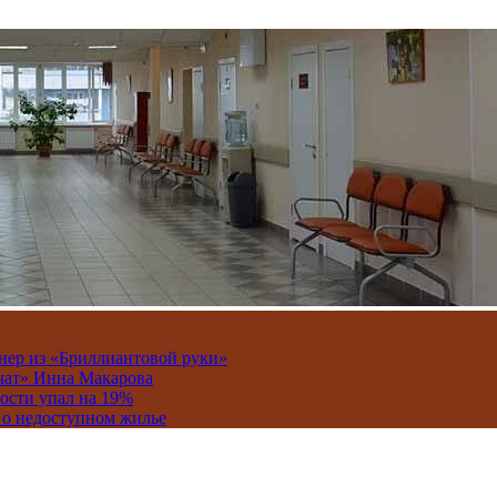
онер из «Бриллиантовой руки»
вчат» Инна Макарова
ости упал на 19%
 о недоступном жилье