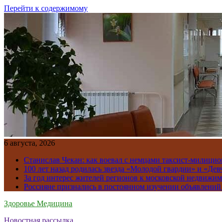
Перейти к содержимому
6 августа, 2026
Станислав Чекан: как воевал с немцами таксист-милици
100 лет назад родилась звезда «Молодой гвардии» и «Де
За год интерес жителей регионов к московской недвижим
Россияне признались в постоянном изучении объявлений
Здоровье Медицина
Новостная рассылка