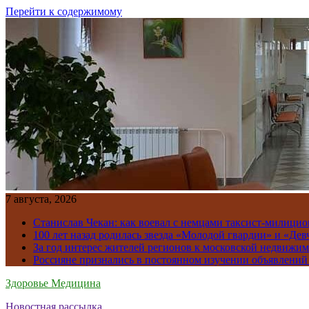
Перейти к содержимому
7 августа, 2026
Станислав Чекан: как воевал с немцами таксист-милици
100 лет назад родилась звезда «Молодой гвардии» и «Де
За год интерес жителей регионов к московской недвижим
Россияне признались в постоянном изучении объявлений
Здоровье Медицина
Новостная рассылка