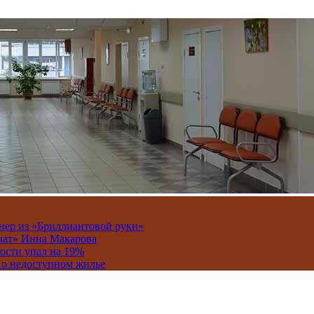
онер из «Бриллиантовой руки»
вчат» Инна Макарова
ости упал на 19%
 о недоступном жилье