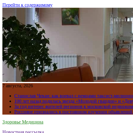
Перейти к содержимому
7 августа, 2026
Станислав Чекан: как воевал с немцами таксист-милици
100 лет назад родилась звезда «Молодой гвардии» и «Де
За год интерес жителей регионов к московской недвижим
Россияне признались в постоянном изучении объявлений
Здоровье Медицина
Новостная рассылка