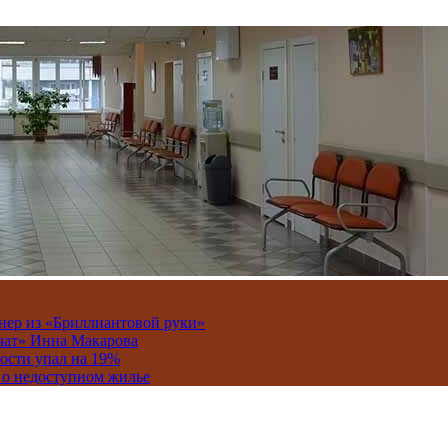
онер из «Бриллиантовой руки»
вчат» Инна Макарова
ости упал на 19%
 о недоступном жилье