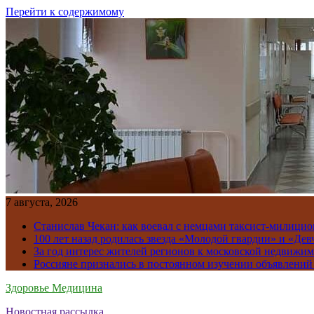
Перейти к содержимому
7 августа, 2026
Станислав Чекан: как воевал с немцами таксист-милици
100 лет назад родилась звезда «Молодой гвардии» и «Де
За год интерес жителей регионов к московской недвижим
Россияне признались в постоянном изучении объявлений
Здоровье Медицина
Новостная рассылка