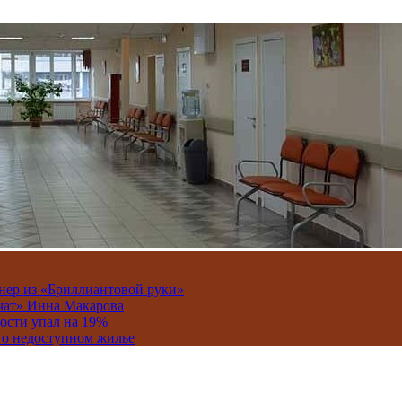
онер из «Бриллиантовой руки»
вчат» Инна Макарова
ости упал на 19%
 о недоступном жилье