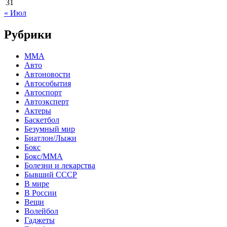
31
« Июл
Рубрики
MMA
Авто
Автоновости
Автособытия
Автоспорт
Автоэксперт
Актеры
Баскетбол
Безумный мир
Биатлон/Лыжи
Бокс
Бокс/MMA
Болезни и лекарства
Бывший СССР
В мире
В России
Вещи
Волейбол
Гаджеты