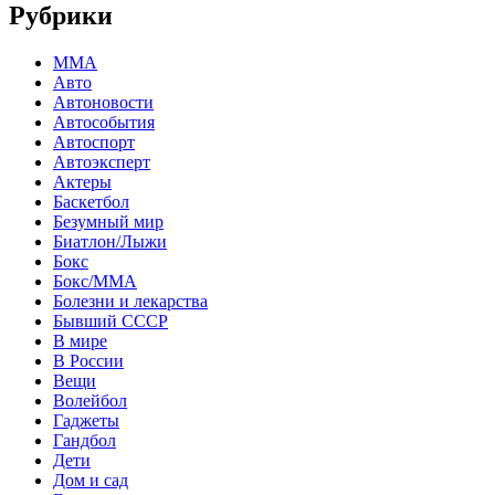
Рубрики
MMA
Авто
Автоновости
Автособытия
Автоспорт
Автоэксперт
Актеры
Баскетбол
Безумный мир
Биатлон/Лыжи
Бокс
Бокс/MMA
Болезни и лекарства
Бывший СССР
В мире
В России
Вещи
Волейбол
Гаджеты
Гандбол
Дети
Дом и сад