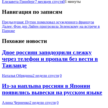
Елизавета Гринберг
7 месяцев спустя
0
1 минуты
Навигация по записям
Предыдущая:
Путин помиловал осужденного француза
Далее:
Фон дер Ляйен пригрозила Зеленскому на встрече в
Париже
Похожие новости
Двое россиян заподозрили слежку
через телефон и пропали без вести в
Таиланде
Наталья Обрядина
2 недели спустя
0
Из-за наплыва россиян в Японии
появились вывески на русском языке
Алина Черненко
2 недели спустя
0