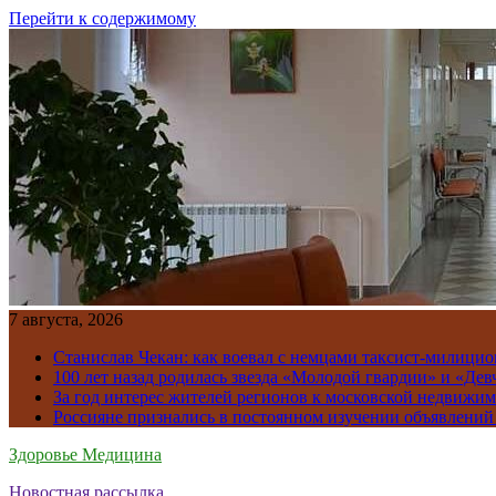
Перейти к содержимому
7 августа, 2026
Станислав Чекан: как воевал с немцами таксист-милици
100 лет назад родилась звезда «Молодой гвардии» и «Де
За год интерес жителей регионов к московской недвижим
Россияне признались в постоянном изучении объявлений
Здоровье Медицина
Новостная рассылка