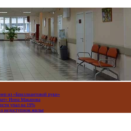
онер из «Бриллиантовой руки»
вчат» Инна Макарова
ости упал на 19%
 о недоступном жилье