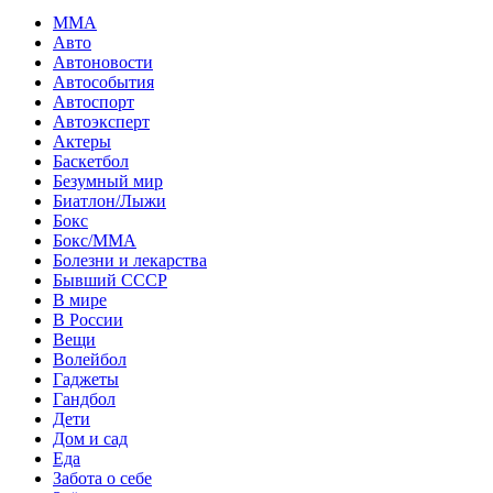
MMA
Авто
Автоновости
Автособытия
Автоспорт
Автоэксперт
Актеры
Баскетбол
Безумный мир
Биатлон/Лыжи
Бокс
Бокс/MMA
Болезни и лекарства
Бывший СССР
В мире
В России
Вещи
Волейбол
Гаджеты
Гандбол
Дети
Дом и сад
Еда
Забота о себе