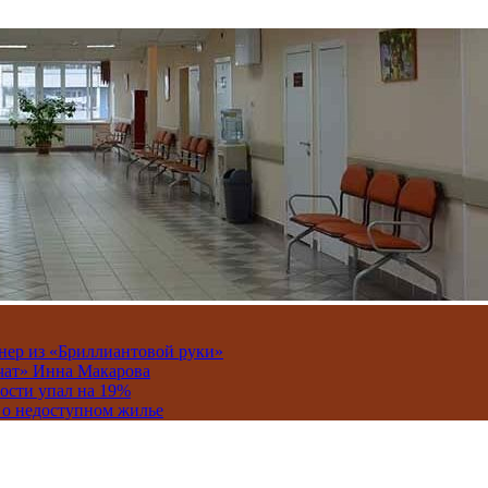
онер из «Бриллиантовой руки»
вчат» Инна Макарова
ости упал на 19%
 о недоступном жилье