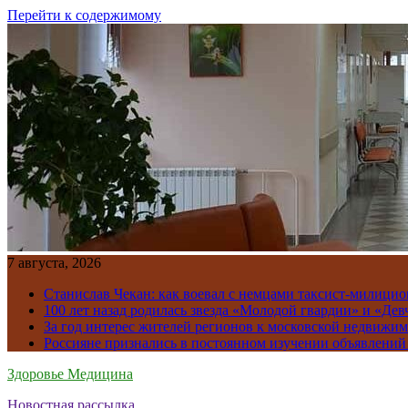
Перейти к содержимому
7 августа, 2026
Станислав Чекан: как воевал с немцами таксист-милици
100 лет назад родилась звезда «Молодой гвардии» и «Де
За год интерес жителей регионов к московской недвижим
Россияне признались в постоянном изучении объявлений
Здоровье Медицина
Новостная рассылка