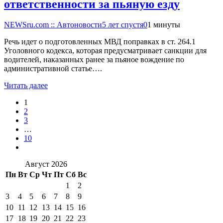
ответственности за пьяную езду
NEWSru.com :: Автоновости
5 лет спустя
0
1 минуты
Речь идет о подготовленных МВД поправках в ст. 264.1
Уголовного кодекса, которая предусматривает санкции для
водителей, наказанных ранее за пьяное вождение по
административной статье….
Читать далее
1
2
3
…
10
Август 2026
Пн
Вт
Ср
Чт
Пт
Сб
Вс
1
2
3
4
5
6
7
8
9
10
11
12
13
14
15
16
17
18
19
20
21
22
23