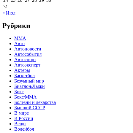
24
25
26
27
28
29
30
31
« Июл
Рубрики
MMA
Авто
Автоновости
Автособытия
Автоспорт
Автоэксперт
Актеры
Баскетбол
Безумный мир
Биатлон/Лыжи
Бокс
Бокс/MMA
Болезни и лекарства
Бывший СССР
В мире
В России
Вещи
Волейбол