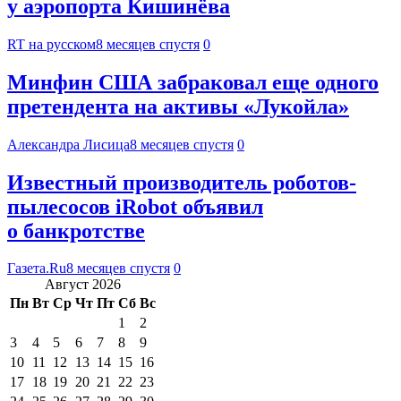
у аэропорта Кишинёва
RT на русском
8 месяцев спустя
0
Минфин США забраковал еще одного
претендента на активы «Лукойла»
Александра Лисица
8 месяцев спустя
0
Известный производитель роботов-
пылесосов iRobot объявил
о банкротстве
Газета.Ru
8 месяцев спустя
0
Август 2026
Пн
Вт
Ср
Чт
Пт
Сб
Вс
1
2
3
4
5
6
7
8
9
10
11
12
13
14
15
16
17
18
19
20
21
22
23