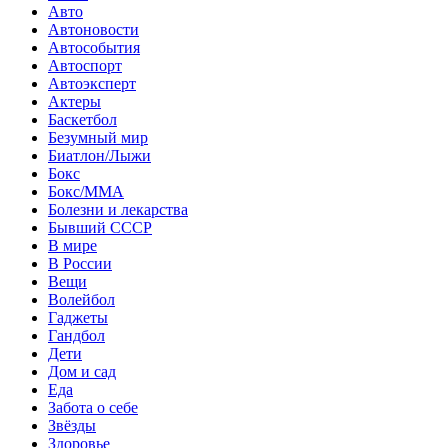
Авто
Автоновости
Автособытия
Автоспорт
Автоэксперт
Актеры
Баскетбол
Безумный мир
Биатлон/Лыжи
Бокс
Бокс/MMA
Болезни и лекарства
Бывший СССР
В мире
В России
Вещи
Волейбол
Гаджеты
Гандбол
Дети
Дом и сад
Еда
Забота о себе
Звёзды
Здоровье