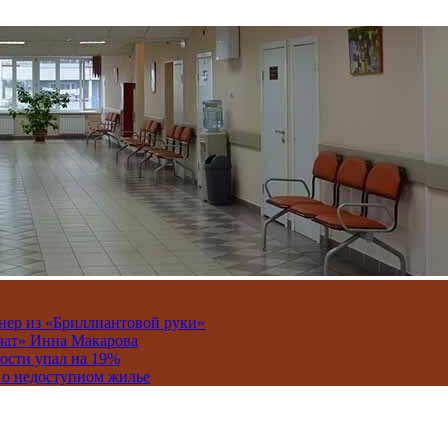
онер из «Бриллиантовой руки»
вчат» Инна Макарова
ости упал на 19%
 о недоступном жилье