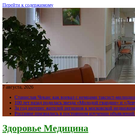
Перейти к содержимому
7 августа, 2026
Станислав Чекан: как воевал с немцами таксист-милици
100 лет назад родилась звезда «Молодой гвардии» и «Де
За год интерес жителей регионов к московской недвижим
Россияне признались в постоянном изучении объявлений
Здоровье Медицина