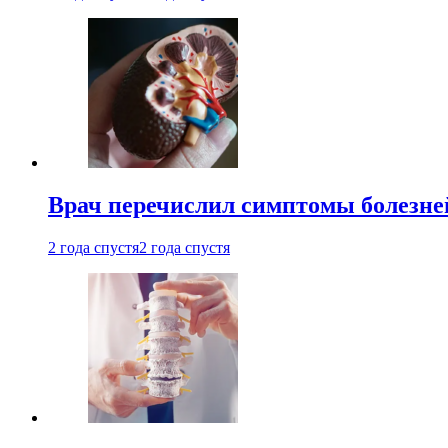
Врач перечислил симптомы болезне
2 года спустя
2 года спустя