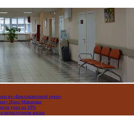
онер из «Бриллиантовой руки»
вчат» Инна Макарова
ости упал на 19%
 о недоступном жилье