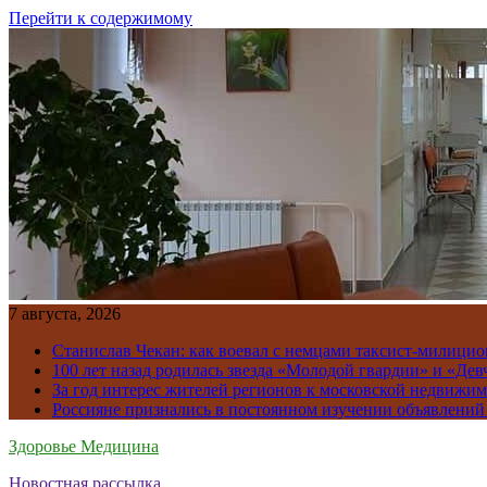
Перейти к содержимому
7 августа, 2026
Станислав Чекан: как воевал с немцами таксист-милици
100 лет назад родилась звезда «Молодой гвардии» и «Де
За год интерес жителей регионов к московской недвижим
Россияне признались в постоянном изучении объявлений
Здоровье Медицина
Новостная рассылка