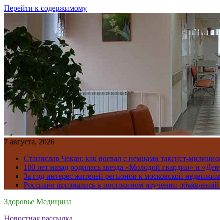
Перейти к содержимому
7 августа, 2026
Станислав Чекан: как воевал с немцами таксист-милици
100 лет назад родилась звезда «Молодой гвардии» и «Де
За год интерес жителей регионов к московской недвижим
Россияне признались в постоянном изучении объявлений
Здоровье Медицина
Новостная рассылка