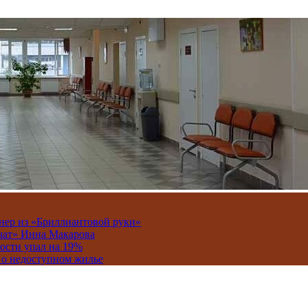
онер из «Бриллиантовой руки»
вчат» Инна Макарова
ости упал на 19%
 о недоступном жилье